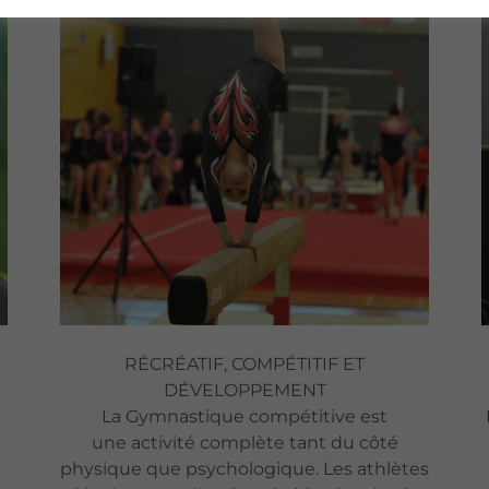
RÉCRÉATIF, COMPÉTITIF ET
DÉVELOPPEMENT
La Gymnastique compétitive est
une activité complète tant du côté
physique que psychologique. Les athlètes