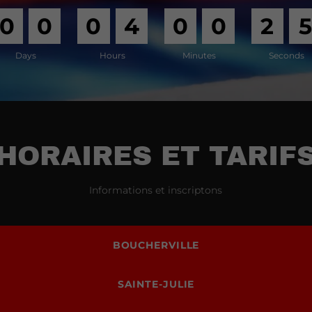
0
0
0
4
0
0
2
Days
Hours
Minutes
Seconds
HORAIRES ET TARIF
Informations et inscriptons
BOUCHERVILLE
SAINTE-JULIE